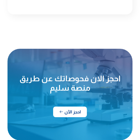
احجز الان فحوصاتك عن طريق
منصة سليم
احجز الآن