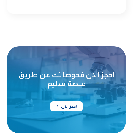
احجز الان فحوصاتك عن طريق
منصة سليم
احجز الآن