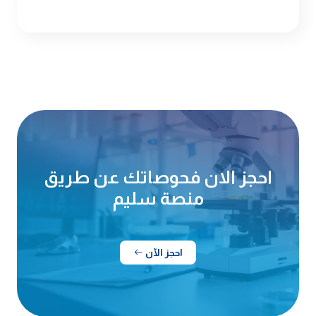
احجز الان فحوصاتك عن طريق
منصة سليم
احجز الآن