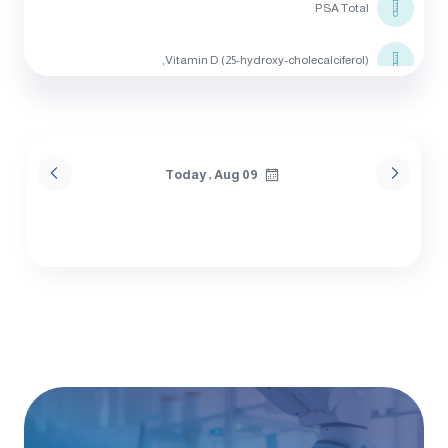
PSA Total
Vitamin D (25-hydroxy-cholecalciferol),
Vitamin B 12
Thyroid Stimulating HormonE (TSH)
Today , Aug 09
Triglycerides
Cholesterol
HDL Cholesterol
Creatine Kinase Total (CK-Total)
ALT (SGPT)