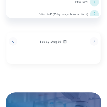
PSA Total
Vitamin D (25-hydroxy-cholecalciferol),
Vitamin B 12
Thyroid Stimulating HormonE (TSH)
Today , Aug 09
Triglycerides
Cholesterol
HDL Cholesterol
Creatine Kinase Total (CK-Total)
ALT (SGPT)