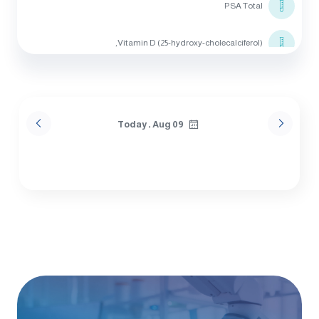
PSA Total
Vitamin D (25-hydroxy-cholecalciferol),
Vitamin B 12
Thyroid Stimulating HormonE (TSH)
Today , Aug 09
Triglycerides
Cholesterol
HDL Cholesterol
Creatine Kinase Total (CK-Total)
ALT (SGPT)