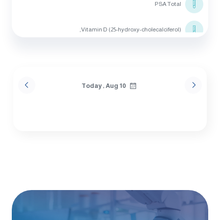
PSA Total
Vitamin D (25-hydroxy-cholecalciferol),
Vitamin B 12
Thyroid Stimulating HormonE (TSH)
Today , Aug 10
Triglycerides
Cholesterol
HDL Cholesterol
Creatine Kinase Total (CK-Total)
ALT (SGPT)