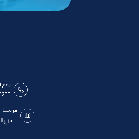
رقم ا
0200
فروعنا
فرع ا