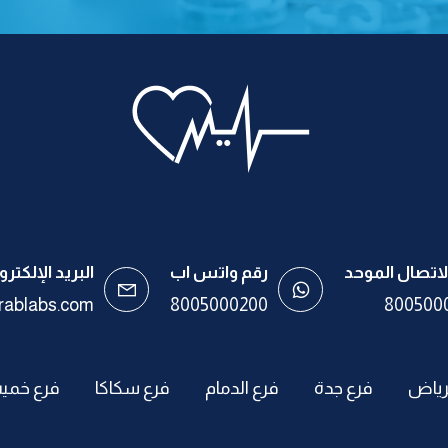
لاتصال الموحد
رقم واتس اب
البريد الإلكترو
rablabs.com
8005000200
800500
لرياض
فرع جدة
فرع الدمام
فرع سكاكا
فرع خم