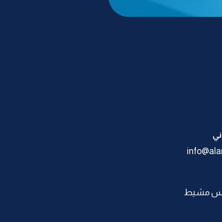
ني
info@ala
يس مشيط