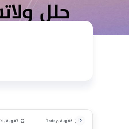
Fri , Aug 07
Today , Aug 06
Sun , Sep 06