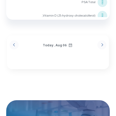
PSA Total
Vitamin D (25-hydroxy-cholecalciferol),
Vitamin B 12
Thyroid Stimulating HormonE (TSH)
Today , Aug 06
Triglycerides
Cholesterol
HDL Cholesterol
Creatine Kinase Total (CK-Total)
ALT (SGPT)